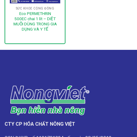
SỨC KHỎE CỘNG ĐỒNG
Eco PERMETHRIN
500EC chai 1 lít – DIỆT
MUỖI DÙNG TRONG GIA
DỤNG VÀ Y TẾ
CTY CP HÓA CHẤT NÔNG VIỆT