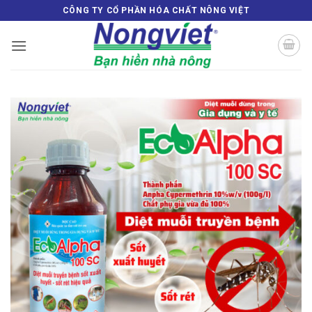
Bỏ
CÔNG TY CỔ PHẦN HÓA CHẤT NÔNG VIỆT
qua
nội
dung