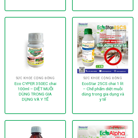
SỨC KHỎE CỘNG ĐỒNG
SỨC KHỎE CỘNG ĐỒNG
Eco CYPER 350EC chai
EcoStar 25CS chai 1 lít
100ml – DIỆT MUỖI
– Chế phẩm diệt muỗi
DÙNG TRONG GIA
dùng trong gia dụng và
DỤNG VÀ Y TẾ
y tế