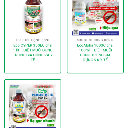
SỨC KHỎE CỘNG ĐỒNG
SỨC KHỎE CỘNG ĐỒNG
Eco CYPER 350EC chai
EcoAlpha 100SC chai
1 lít – DIỆT MUỖI DÙNG
100ml – DIỆT MUỖI
TRONG GIA DỤNG VÀ Y
DÙNG TRONG GIA
TẾ
DỤNG VÀ Y TẾ