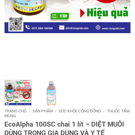
TRANG CHỦ
/
SẢN PHẨM
/
SỨC KHỎE CỘNG ĐỒNG
/
THUỐC TẨM
MÙNG
EcoAlpha 100SC chai 1 lít – DIỆT MUỖI
DÙNG TRONG GIA DỤNG VÀ Y TẾ