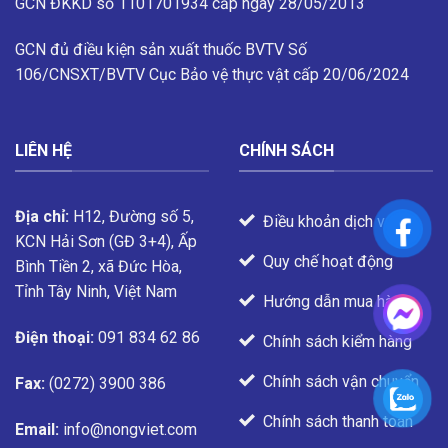
GCN ĐKKD số 1101701934 cấp ngày 28/05/2013
GCN đủ điều kiện sản xuất thuốc BVTV
Số
106/CNSXT/BVTV
Cục Bảo vệ thực vật cấp 20/06/2024
LIÊN HỆ
CHÍNH SÁCH
Địa chỉ:
H12, Đường số 5,
Điều khoản dịch vụ
KCN Hải Sơn (GĐ 3+4), Ấp
Quy chế hoạt động
Bình Tiền 2, xã Đức Hòa,
Tỉnh Tây Ninh, Việt Nam
Hướng dẫn mua hàng
Điện thoại:
091 834 62 86
Chính sách kiểm hàng
Chính sách vận chuyển
Fax:
(0272) 3900 386
Chính sách thanh toán
Email:
info@nongviet.com