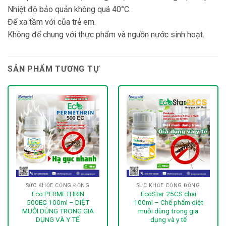
Nhiệt độ bảo quản không quá 40°C.
Để xa tầm với của trẻ em.
Không để chung với thực phẩm và nguồn nước sinh hoạt.
SẢN PHẨM TƯƠNG TỰ
SỨC KHỎE CỘNG ĐỒNG
SỨC KHỎE CỘNG ĐỒNG
Eco PERMETHRIN
EcoStar 25CS chai
500EC 100ml – DIỆT
100ml – Chế phẩm diệt
MUỖI DÙNG TRONG GIA
muỗi dùng trong gia
DỤNG VÀ Y TẾ
dụng và y tế