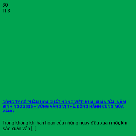
30
Th3
CÔNG TY CỔ PHẦN HOÁ CHẤT NÔNG VIỆT: KHAI XUÂN ĐẦU NĂM
BÍNH NGỌ 2026 – VỮNG VÀNG VỊ THẾ, ĐỒNG HÀNH CÙNG MÙA
VÀNG
Trong không khí hân hoan của những ngày đầu xuân mới, khi
sắc xuân vẫn [...]