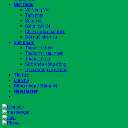
Giới thiệu
Về Nông Việt
Tầm nhìn
Sứ mệnh
Giá trị cốt lõi
Chiến lược phát triển
Đội ngũ nhân sự
Sản phẩm
Thuốc trừ bệnh
Thuốc trừ sâu, nhện
Thuốc trừ cỏ
Sức khỏe cộng đồng
Dinh dưỡng cây trồng
Tin tức
Liên hệ
Đăng nhập / Đăng ký
Newsletter