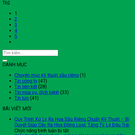
Th2
1
2
3
4
5
DANH MỤC
Chuyên mục kỹ thuật sầu riêng
(1)
Tin công ty
(41)
Tin liên kết
(28)
Tin mùa vụ, dịch bệnh
(33)
Tin tức
(41)
BÀI VIẾT MỚI
Quy Trình Xử Lý Ra Hoa Sầu Riêng Chuẩn Kỹ Thuật – Bí
Quyết Giúp Cây Ra Hoa Đồng Loạt, Tăng Tỷ Lệ Đậu Trái
ở
Chức năng bình luận bị tắt