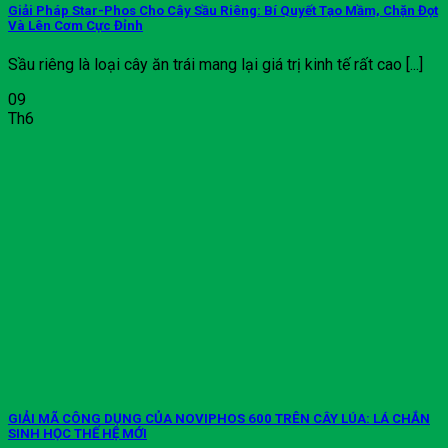
Giải Pháp Star-Phos Cho Cây Sầu Riêng: Bí Quyết Tạo Mầm, Chặn Đọt
Và Lên Cơm Cực Đỉnh
Sầu riêng là loại cây ăn trái mang lại giá trị kinh tế rất cao [...]
09
Th6
GIẢI MÃ CÔNG DỤNG CỦA NOVIPHOS 600 TRÊN CÂY LÚA: LÁ CHẮN
SINH HỌC THẾ HỆ MỚI