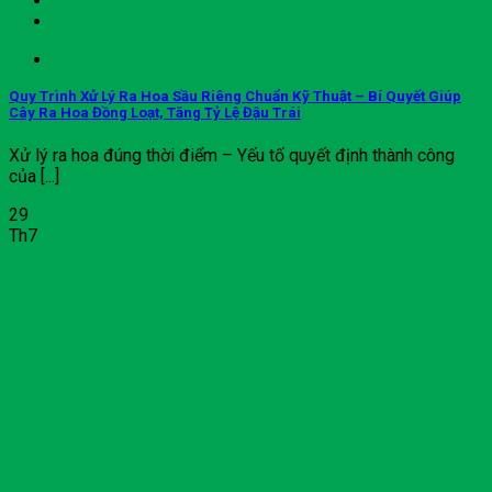
Quy Trình Xử Lý Ra Hoa Sầu Riêng Chuẩn Kỹ Thuật – Bí Quyết Giúp
Cây Ra Hoa Đồng Loạt, Tăng Tỷ Lệ Đậu Trái
Xử lý ra hoa đúng thời điểm – Yếu tố quyết định thành công
của [...]
29
Th7