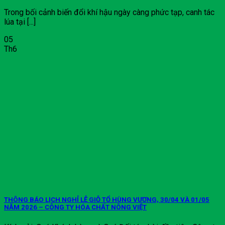
Trong bối cảnh biến đổi khí hậu ngày càng phức tạp, canh tác
lúa tại [...]
05
Th6
THÔNG BÁO LỊCH NGHỈ LỄ GIỖ TỔ HÙNG VƯƠNG, 30/04 VÀ 01/05
NĂM 2026 – CÔNG TY HÓA CHẤT NÔNG VIỆT