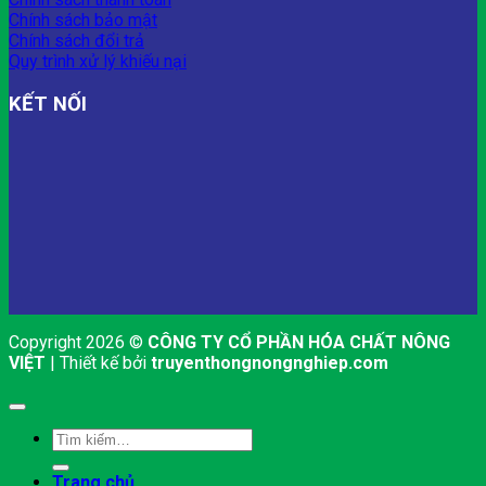
Chính sách bảo mật
Chính sách đổi trả
Quy trình xử lý khiếu nại
KẾT NỐI
Copyright 2026 ©
CÔNG TY CỔ PHẦN HÓA CHẤT NÔNG
VIỆT
| Thiết kế bởi
truyenthongnongnghiep.com
Tìm
kiếm:
Trang chủ