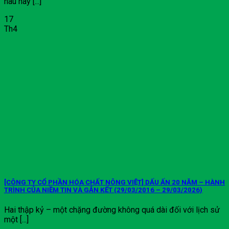
nâu hay [...]
17
Th4
[CÔNG TY CỔ PHẦN HÓA CHẤT NÔNG VIỆT] DẤU ẤN 20 NĂM – HÀNH
TRÌNH CỦA NIỀM TIN VÀ GẮN KẾT (29/03/2016 – 29/03/2026)
Hai thập kỷ – một chặng đường không quá dài đối với lịch sử
một [...]