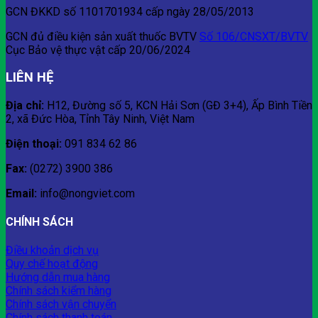
Cơm
HỌC
Trái
NÔNG
GCN ĐKKD số 1101701934 cấp ngày 28/05/2013
Cực
THẾ
Đỉnh
HỆ
GCN đủ điều kiện sản xuất thuốc BVTV
Số 106/CNSXT/BVTV
MỚI
Cục Bảo vệ thực vật cấp 20/06/2024
LIÊN HỆ
Địa chỉ:
H12, Đường số 5, KCN Hải Sơn (GĐ 3+4), Ấp Bình Tiền
2, xã Đức Hòa, Tỉnh Tây Ninh, Việt Nam
Điện thoại:
091 834 62 86
Fax:
(0272) 3900 386
Email:
info@nongviet.com
CHÍNH SÁCH
Điều khoản dịch vụ
Quy chế hoạt động
Hướng dẫn mua hàng
Chính sách kiểm hàng
Chính sách vận chuyển
Chính sách thanh toán