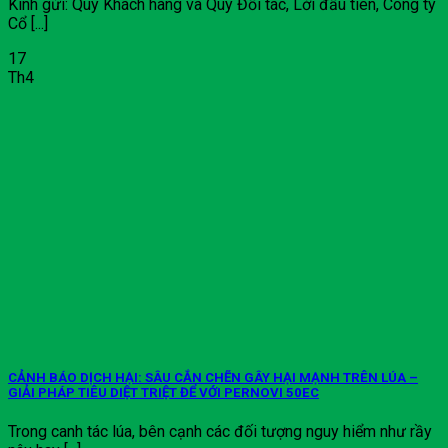
Kính gửi: Quý Khách hàng và Quý Đối tác, Lời đầu tiên, Công ty
Cổ [...]
17
Th4
CẢNH BÁO DỊCH HẠI: SÂU CẮN CHẼN GÂY HẠI MẠNH TRÊN LÚA –
GIẢI PHÁP TIÊU DIỆT TRIỆT ĐỂ VỚI PERNOVI 50EC
Trong canh tác lúa, bên cạnh các đối tượng nguy hiểm như rầy