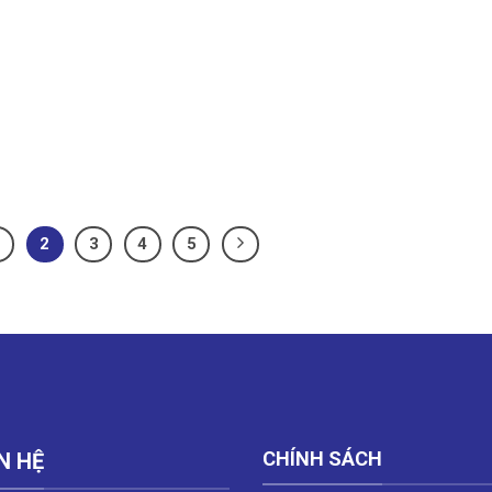
1
2
3
4
5
CHÍNH SÁCH
N HỆ