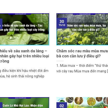
30
Th10
0
hiểu về sâu xanh da láng –
Chăm sóc rau màu mùa mưa
nhân gây hại trên nhiều loại
bà con cần lưu ý điều gì?
trồng
1. Mùa mưa – thời điểm “thử thá
 điều kiện khí hậu nhiệt đới ẩm
với cây rau Mùa mưa đến mang [..
ùa, hệ sinh thái nông nghiệp
02