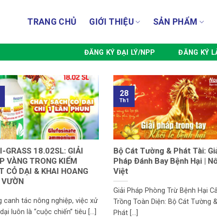
TRANG CHỦ
GIỚI THIỆU
SẢN PHẨM
ĐĂNG KÝ ĐẠI LÝ/NPP
ĐĂNG KÝ L
28
Th1
I-GRASS 18.02SL: GIẢI
Bộ Cát Tường & Phát Tài: Gi
P VÀNG TRONG KIỂM
Pháp Đánh Bay Bệnh Hại | N
T CỎ DẠI & KHAI HOANG
Việt
 VƯỜN
Giải Pháp Phòng Trừ Bệnh Hại C
g canh tác nông nghiệp, việc xử
Trồng Toàn Diện: Bộ Cát Tường 
 dại luôn là “cuộc chiến” tiêu [...]
Phát [...]