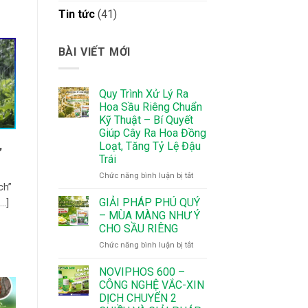
Tin tức
(41)
BÀI VIẾT MỚI
Quy Trình Xử Lý Ra
Hoa Sầu Riêng Chuẩn
Kỹ Thuật – Bí Quyết
Giúp Cây Ra Hoa Đồng
,
Loạt, Tăng Tỷ Lệ Đậu
Trái
ở
Chức năng bình luận bị tắt
ch”
Quy
Trình
GIẢI PHÁP PHÚ QUÝ
.]
Xử
– MÙA MÀNG NHƯ Ý
Lý
CHO SẦU RIÊNG
Ra
ở
Chức năng bình luận bị tắt
Hoa
GIẢI
Sầu
PHÁP
Riêng
NOVIPHOS 600 –
PHÚ
Chuẩn
CÔNG NGHỆ VẮC-XIN
QUÝ
Kỹ
DỊCH CHUYỂN 2
–
Thuật