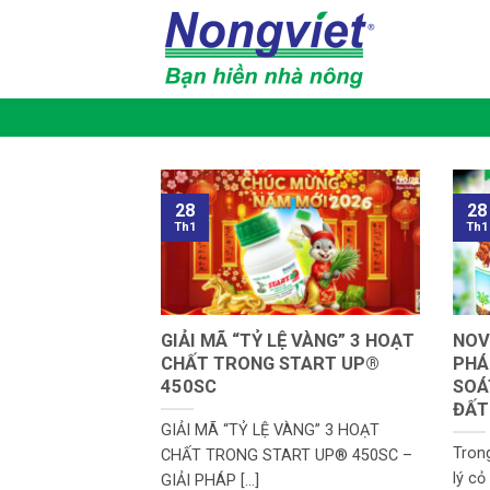
Bỏ
qua
nội
dung
28
28
Th1
Th1
GIẢI MÃ “TỶ LỆ VÀNG” 3 HOẠT
NOV
CHẤT TRONG START UP®
PHÁ
450SC
SOÁ
ĐẤT
GIẢI MÃ “TỶ LỆ VÀNG” 3 HOẠT
Tron
CHẤT TRONG START UP® 450SC –
lý cỏ
GIẢI PHÁP [...]