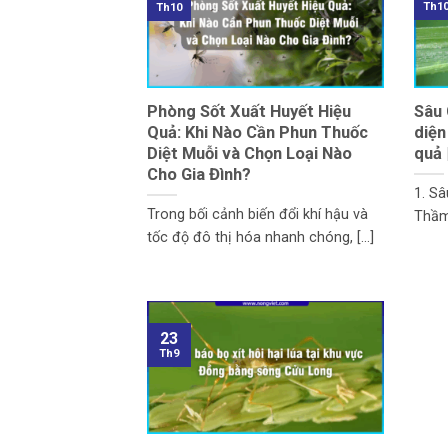
Th1
Th10
Phòng Sốt Xuất Huyết Hiệu
Sâu 
Quả: Khi Nào Cần Phun Thuốc
diện
Diệt Muỗi và Chọn Loại Nào
quả 
Cho Gia Đình?
1. S
Trong bối cảnh biến đổi khí hậu và
Thầm
tốc độ đô thị hóa nhanh chóng, [...]
23
Th9