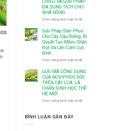
CHIỀU VÀ GIẢI PHÁP
MÙA
–
ĐA DUNG TÍCH CHO
MÀNG
Bí
NHÀ NÔNG
NHƯ
Quyết
Ý
Giúp
ở
Chức năng bình luận bị tắt
CHO
Cây
NOVIPHOS
SẦU
Ra
600
Giải Pháp Star-Phos
HOS
RIÊNG
Hoa
–
Cho Cây Sầu Riêng: Bí
Đồng
CÔNG
Quyết Tạo Mầm, Chặn
Loạt,
NGHỆ
Đọt Và Lên Cơm Cực
Tăng
VẮC-
ại:
Đỉnh
Tỷ
XIN
ết
Lệ
DỊCH
ở
Chức năng bình luận bị tắt
Đậu
CHUYỂN
Giải
Trái
2
Pháp
GIẢI MÃ CÔNG DỤNG
CHIỀU
Star-
CỦA NOVIPHOS 600
VÀ
Phos
TRÊN CÂY LÚA: LÁ
GIẢI
Cho
CHẮN SINH HỌC THẾ
PHÁP
Cây
HỆ MỚI
ĐA
Sầu
DUNG
Riêng:
ở
Chức năng bình luận bị tắt
TÍCH
Bí
GIẢI
CHO
Quyết
MÃ
NHÀ
Tạo
CÔNG
BÌNH LUẬN GẦN ĐÂY
NÔNG
Mầm,
DỤNG
Chặn
CỦA
Đọt
NOVIPHOS