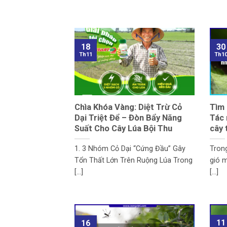
18
30
Th11
Th1
Chìa Khóa Vàng: Diệt Trừ Cỏ
Tìm 
Dại Triệt Để – Đòn Bẩy Năng
Tác 
Suất Cho Cây Lúa Bội Thu
cây 
1. 3 Nhóm Cỏ Dại “Cứng Đầu” Gây
Trong
Tổn Thất Lớn Trên Ruộng Lúa Trong
gió m
[...]
[...]
11
16