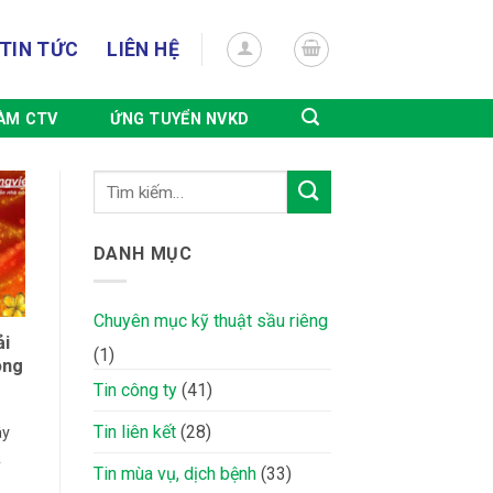
TIN TỨC
LIÊN HỆ
ÀM CTV
ỨNG TUYỂN NVKD
DANH MỤC
Chuyên mục kỹ thuật sầu riêng
ải
(1)
ông
Tin công ty
(41)
Tin liên kết
(28)
ây
&
Tin mùa vụ, dịch bệnh
(33)