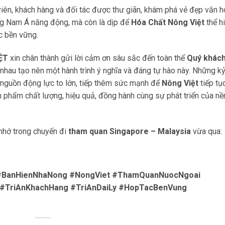
viên, khách hàng và đối tác được thư giãn, khám phá vẻ đẹp văn h
ng Nam Á năng động, mà còn là dịp để
Hóa Chất Nông Việt
thể h
c bền vững.
ỆT
xin chân thành gửi lời cảm ơn sâu sắc đến toàn thể
Quý khác
nhau tạo nên một hành trình ý nghĩa và đáng tự hào này. Những k
 nguồn động lực to lớn, tiếp thêm sức mạnh để
Nông Việt
tiếp tụ
phẩm chất lượng, hiệu quả, đồng hành cùng sự phát triển của nề
nhớ trong chuyến đi
tham quan Singapore – Malaysia
vừa qua:
#BanHienNhaNong #NongViet #ThamQuanNuocNgoai
 #TriAnKhachHang #TriAnDaiLy #HopTacBenVung