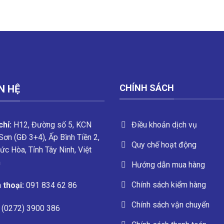
CHÍNH SÁCH
N HỆ
Điều khoản dịch vụ
chỉ:
H12, Đường số 5, KCN
Sơn (GĐ 3+4), Ấp Bình Tiền 2,
Quy chế hoạt động
ức Hòa, Tỉnh Tây Ninh, Việt
m
Hướng dẫn mua hàng
Chính sách kiểm hàng
 thoại:
091 834 62 86
Chính sách vận chuyển
(0272) 3900 386