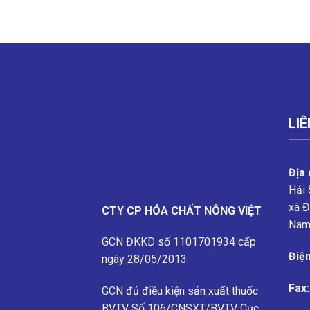
LIÊ
Địa 
Hải 
xã Đ
CTY CP HÓA CHẤT NÔNG VIỆT
Na
GCN ĐKKD số 1101701934 cấp
Điện
ngày 28/05/2013
Fax:
GCN đủ điều kiện sản xuất thuốc
BVTV
Số 106/CNSXT/BVTV
Cục