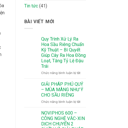
óa
Tin tức
(41)
iện
BÀI VIẾT MỚI
h
Quy Trình Xử Lý Ra
ỷ
Hoa Sầu Riêng Chuẩn
c
Kỹ Thuật – Bí Quyết
n
Giúp Cây Ra Hoa Đồng
Loạt, Tăng Tỷ Lệ Đậu
Trái
ở
Chức năng bình luận bị tắt
Quy
Trình
GIẢI PHÁP PHÚ QUÝ
Xử
– MÙA MÀNG NHƯ Ý
Lý
CHO SẦU RIÊNG
Ra
ở
Chức năng bình luận bị tắt
Hoa
GIẢI
Sầu
PHÁP
Riêng
NOVIPHOS 600 –
PHÚ
Chuẩn
CÔNG NGHỆ VẮC-XIN
QUÝ
Kỹ
DỊCH CHUYỂN 2
–
Thuật