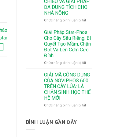
CHIỀU VÀ GIẢI PHÁP
MÙA
–
ĐA DUNG TÍCH CHO
MÀNG
Bí
NHÀ NÔNG
NHƯ
Quyết
Ý
Giúp
ở
Chức năng bình luận bị tắt
CHO
Cây
NOVIPHOS
SẦU
Tháo
Ra
600
Giải Pháp Star-Phos
RIÊNG
Hoa
–
star
Cho Cây Sầu Riêng: Bí
Đồng
CÔNG
Quyết Tạo Mầm, Chặn
Loạt,
NGHỆ
Đọt Và Lên Cơm Cực
Tăng
VẮC-
Đỉnh
Tỷ
XIN
Lệ
DỊCH
ở
Chức năng bình luận bị tắt
Đậu
CHUYỂN
Giải
Trái
2
Pháp
GIẢI MÃ CÔNG DỤNG
CHIỀU
Star-
CỦA NOVIPHOS 600
VÀ
Phos
TRÊN CÂY LÚA: LÁ
GIẢI
Cho
CHẮN SINH HỌC THẾ
PHÁP
Cây
HỆ MỚI
ĐA
Sầu
DUNG
Riêng:
ở
Chức năng bình luận bị tắt
TÍCH
Bí
GIẢI
CHO
Quyết
MÃ
NHÀ
Tạo
CÔNG
BÌNH LUẬN GẦN ĐÂY
NÔNG
Mầm,
DỤNG
Chặn
CỦA
Đọt
NOVIPHOS