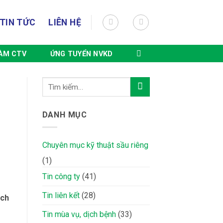
TIN TỨC
LIÊN HỆ
LÀM CTV
ỨNG TUYỂN NVKD
DANH MỤC
Chuyên mục kỹ thuật sầu riêng
(1)
Tin công ty
(41)
Tin liên kết
(28)
ách
Tin mùa vụ, dịch bệnh
(33)