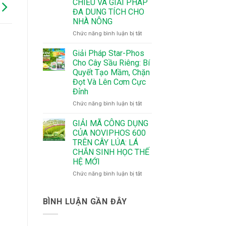
CHIỀU VÀ GIẢI PHÁP
MÙA
–
ĐA DUNG TÍCH CHO
MÀNG
Bí
NHÀ NÔNG
NHƯ
Quyết
Ý
Giúp
ở
Chức năng bình luận bị tắt
CHO
Cây
NOVIPHOS
SẦU
Ra
600
Giải Pháp Star-Phos
RIÊNG
Hoa
–
Cho Cây Sầu Riêng: Bí
Đồng
CÔNG
Quyết Tạo Mầm, Chặn
Loạt,
NGHỆ
Đọt Và Lên Cơm Cực
Tăng
VẮC-
Đỉnh
Tỷ
XIN
Lệ
DỊCH
ở
Chức năng bình luận bị tắt
Đậu
CHUYỂN
Giải
Trái
2
Pháp
GIẢI MÃ CÔNG DỤNG
CHIỀU
Star-
CỦA NOVIPHOS 600
VÀ
Phos
TRÊN CÂY LÚA: LÁ
GIẢI
Cho
CHẮN SINH HỌC THẾ
PHÁP
Cây
HỆ MỚI
ĐA
Sầu
DUNG
Riêng:
ở
Chức năng bình luận bị tắt
TÍCH
Bí
GIẢI
CHO
Quyết
MÃ
NHÀ
Tạo
CÔNG
BÌNH LUẬN GẦN ĐÂY
NÔNG
Mầm,
DỤNG
Chặn
CỦA
Đọt
NOVIPHOS