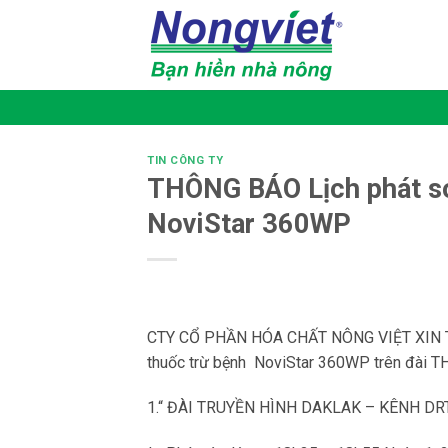
Bỏ
qua
nội
dung
TIN CÔNG TY
THÔNG BÁO Lịch phát só
NoviStar 360WP
CTY CỔ PHẦN HÓA CHẤT NÔNG VIỆT XIN THÔ
thuốc trừ bệnh NoviStar 360WP trên đài TH 
1.“ ĐÀI TRUYỀN HÌNH DAKLAK – KÊNH DR