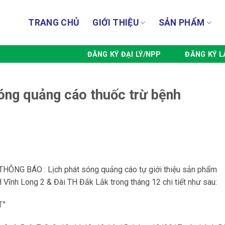
TRANG CHỦ
GIỚI THIỆU
SẢN PHẨM
ĐĂNG KÝ ĐẠI LÝ/NPP
ĐĂNG KÝ L
ng quảng cáo thuốc trừ bệnh
NG BÁO : Lịch phát sóng quảng cáo tự giới thiệu sản phẩm
Vĩnh Long 2 & Đài TH Đắk Lắk trong tháng 12 chi tiết như sau:
T”