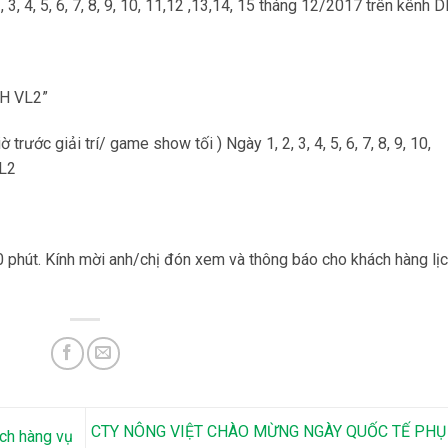
, 4, 5, 6, 7, 8, 9, 10, 11,12 ,13,14, 15 tháng 12/2017 trên kênh 
H VL2”
ước giải trí/ game show tối ) Ngày 1, 2, 3, 4, 5, 6, 7, 8, 9, 10,
VL2
0 phút. Kính mời anh/chị đón xem và thông báo cho khách hàng lị
CTY NÔNG VIỆT CHÀO MỪNG NGÀY QUỐC TẾ PHỤ
ách hàng vụ