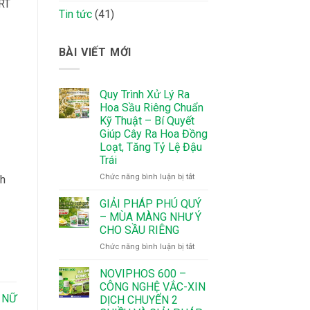
DRT
Tin tức
(41)
BÀI VIẾT MỚI
Quy Trình Xử Lý Ra
Hoa Sầu Riêng Chuẩn
Kỹ Thuật – Bí Quyết
Giúp Cây Ra Hoa Đồng
Loạt, Tăng Tỷ Lệ Đậu
Trái
ở
Chức năng bình luận bị tắt
ch
Quy
Trình
GIẢI PHÁP PHÚ QUÝ
Xử
– MÙA MÀNG NHƯ Ý
Lý
CHO SẦU RIÊNG
Ra
ở
Chức năng bình luận bị tắt
Hoa
GIẢI
Sầu
PHÁP
Riêng
NOVIPHOS 600 –
PHÚ
Chuẩn
CÔNG NGHỆ VẮC-XIN
QUÝ
Kỹ
 NỮ
DỊCH CHUYỂN 2
–
Thuật