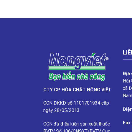
LIÊ
Địa 
Hải 
xã Đ
CTY CP HÓA CHẤT NÔNG VIỆT
Na
GCN ĐKKD số 1101701934 cấp
Điện
ngày 28/05/2013
Fax:
GCN đủ điều kiện sản xuất thuốc
BVTV
Số 106/CNSXT/BVTV
Cục