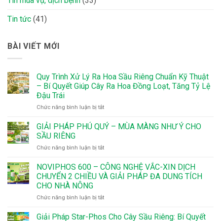
Tin mùa vụ, dịch bệnh
(33)
Tin tức
(41)
BÀI VIẾT MỚI
Quy Trình Xử Lý Ra Hoa Sầu Riêng Chuẩn Kỹ Thuật
– Bí Quyết Giúp Cây Ra Hoa Đồng Loạt, Tăng Tỷ Lệ
Đậu Trái
ở
Chức năng bình luận bị tắt
Quy
Trình
GIẢI PHÁP PHÚ QUÝ – MÙA MÀNG NHƯ Ý CHO
Xử
SẦU RIÊNG
Lý
ở
Chức năng bình luận bị tắt
Ra
GIẢI
Hoa
PHÁP
NOVIPHOS 600 – CÔNG NGHỆ VẮC-XIN DỊCH
Sầu
PHÚ
Riêng
CHUYỂN 2 CHIỀU VÀ GIẢI PHÁP ĐA DUNG TÍCH
QUÝ
Chuẩn
CHO NHÀ NÔNG
–
Kỹ
ở
Chức năng bình luận bị tắt
MÙA
Thuật
NOVIPHOS
MÀNG
–
600
NHƯ
Giải Pháp Star-Phos Cho Cây Sầu Riêng: Bí Quyết
Bí