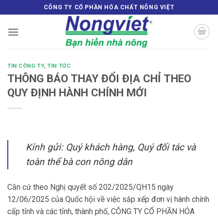
Bỏ
CÔNG TY CỔ PHẦN HÓA CHẤT NÔNG VIỆT
qua
nội
dung
TIN CÔNG TY
,
TIN TỨC
THÔNG BÁO THAY ĐỔI ĐỊA CHỈ THEO
QUY ĐỊNH HÀNH CHÍNH MỚI
Kính gửi: Quý khách hàng, Quý đối tác và
toàn thể bà con nông dân
Căn cứ theo Nghị quyết số 202/2025/QH15 ngày
12/06/2025 của Quốc hội về việc sắp xếp đơn vị hành chính
cấp tỉnh và các tỉnh, thành phố, CÔNG TY CỔ PHẦN HÓA