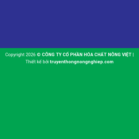
Copyright 2026 ©
CÔNG TY CỔ PHẦN HÓA CHẤT NÔNG VIỆT
|
Thiết kế bởi
truyenthongnongnghiep.com