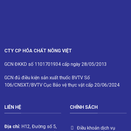
HỌC
Đỉnh
THẾ
HỆ
MỚI
CTY CP HÓA CHẤT NÔNG VIỆT
GCN ĐKKD số 1101701934 cấp ngày 28/05/2013
GCN đủ điều kiện sản xuất thuốc BVTV
Số
106/CNSXT/BVTV
Cục Bảo vệ thực vật cấp 20/06/2024
LIÊN HỆ
CHÍNH SÁCH
Địa chỉ:
H12, Đường số 5,
Điều khoản dịch vụ