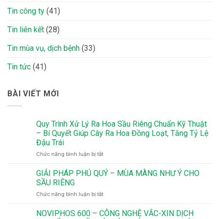
Tin công ty
(41)
Tin liên kết
(28)
Tin mùa vụ, dịch bệnh
(33)
Tin tức
(41)
BÀI VIẾT MỚI
Quy Trình Xử Lý Ra Hoa Sầu Riêng Chuẩn Kỹ Thuật
– Bí Quyết Giúp Cây Ra Hoa Đồng Loạt, Tăng Tỷ Lệ
Đậu Trái
ở
Chức năng bình luận bị tắt
Quy
Trình
GIẢI PHÁP PHÚ QUÝ – MÙA MÀNG NHƯ Ý CHO
Xử
SẦU RIÊNG
Lý
ở
Chức năng bình luận bị tắt
Ra
GIẢI
Hoa
PHÁP
NOVIPHOS 600 – CÔNG NGHỆ VẮC-XIN DỊCH
Sầu
PHÚ