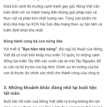
Giữa bối cảnh thị trường cạnh tranh gay gắt, Nông Việt vẫn
kiên định với sứ mệnh mang đến những giải pháp bảo vệ
thực vật và phân bón chất lượng cao. Từng sản phẩm rời
khỏi nhà máy tại KCN Hải Sơn đều mang theo sự tận tâm và
kiểm định khắt khe nhất.
Đồng hành cùng bà con nông dân
Với triết lý
“Bạn hiền nhà nông”
, đội ngũ kỹ thuật của Nông
Việt đã có mặt trên khắp mọi miền Tổ quốc, từ những cánh
đồng lúa miền Tây đến các vườn cây ăn trái Tây Nguyên, để
tư vấn và hỗ trợ bà con kịp thời. Chính sự tin tưởng của bà
con là thước đo chính xác nhất cho thành công của công ty.
3. Những khoảnh khắc đáng nhớ tại buổi tiệc
tất niên
Buổi tiệc tất niên của Nông Việt diễn ra trong không khí rộn