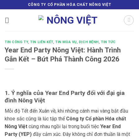
Bỏ
CÔNG TY CỔ PHẦN HÓA CHẤT NÔNG VIỆT
qua
nội
dung
TIN CÔNG TY
,
TIN LIÊN KẾT
,
TIN MÙA VỤ, DỊCH BỆNH
,
TIN TỨC
Year End Party Nông Việt: Hành Trình
Gắn Kết – Bứt Phá Thành Công 2026
1. Ý nghĩa của Year End Party đối với đại gia
đình Nông Việt
Mỗi độ Tết đến Xuân về, khi những cánh mai vàng bắt đầu
khoe sắc cũng là lúc tập thể
Công ty Cổ phần Hóa chất
Nông Việt
cùng nhau ngồi lại trong buổi tiệc
Year End
Party (YEP)
đầy cảm xúc. Đây không chỉ đơn thuần là một