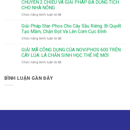
Riêng
CHUYỂN 2 CHIỀU VÀ GIẢI PHÁP ĐA DUNG TÍCH
QUÝ
Chuẩn
CHO NHÀ NÔNG
–
Kỹ
ở
Chức năng bình luận bị tắt
MÙA
Thuật
NOVIPHOS
MÀNG
–
600
NHƯ
Giải Pháp Star-Phos Cho Cây Sầu Riêng: Bí Quyết
Bí
–
Ý
Quyết
Tạo Mầm, Chặn Đọt Và Lên Cơm Cực Đỉnh
CÔNG
CHO
Giúp
ở
Chức năng bình luận bị tắt
NGHỆ
SẦU
Cây
Giải
VẮC-
RIÊNG
Ra
Pháp
GIẢI MÃ CÔNG DỤNG CỦA NOVIPHOS 600 TRÊN
XIN
Hoa
Star-
DỊCH
CÂY LÚA: LÁ CHẮN SINH HỌC THẾ HỆ MỚI
Đồng
Phos
CHUYỂN
Loạt,
ở
Chức năng bình luận bị tắt
Cho
2
Tăng
GIẢI
Cây
CHIỀU
Tỷ
MÃ
Sầu
VÀ
Lệ
CÔNG
BÌNH LUẬN GẦN ĐÂY
Riêng:
GIẢI
Đậu
DỤNG
Bí
PHÁP
Trái
CỦA
Quyết
ĐA
NOVIPHOS
Tạo
DUNG
600
Mầm,
TÍCH
TRÊN
Chặn
CHO
CÂY
Đọt
NHÀ
LÚA:
Và
NÔNG
LÁ
Lên
CHẮN
Cơm
SINH
Cực